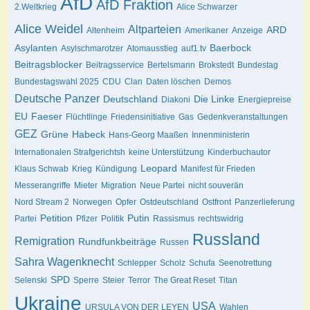
AfD
AfD Fraktion
2.Weltkrieg
Alice Schwarzer
Alice Weidel
Altparteien
ARD
Altenheim
Amerikaner
Anzeige
Asylanten
Baerbock
Asylschmarotzer
Atomausstieg
auf1.tv
Beitragsblocker
Beitragsservice
Bertelsmann
Brokstedt
Bundestag
Bundestagswahl 2025
CDU
Clan
Daten löschen
Demos
Deutsche Panzer
Deutschland
Die Linke
Diakoni
Energiepreise
EU
Faeser
Flüchtlinge
Friedensinitiative
Gas
Gedenkveranstaltungen
GEZ
Grüne
Habeck
Hans-Georg Maaßen
Innenministerin
Internationalen Strafgerichtsh
keine Unterstützung
Kinderbuchautor
Leopard
Klaus Schwab
Krieg
Kündigung
Manifest für Frieden
Messerangriffe
Mieter
Migration
Neue Partei
nicht souverän
Nord Stream 2
Norwegen
Opfer
Ostdeutschland
Ostfront
Panzerlieferung
Petition
Putin
Partei
Pfizer
Politik
Rassismus
rechtswidrig
Russland
Remigration
Rundfunkbeiträge
Russen
Sahra Wagenknecht
Schlepper
Scholz
Schufa
Seenotrettung
SPD
Selenski
Sperre
Steier
Terror
The Great Reset
Titan
Ukraine
USA
URSULA VON DER LEYEN
Wahlen