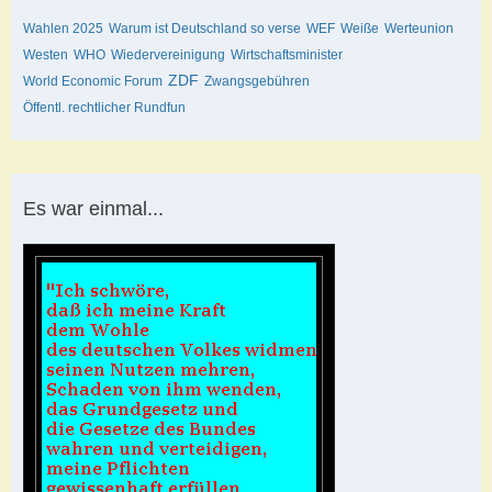
Wahlen 2025
Warum ist Deutschland so verse
WEF
Weiße
Werteunion
Westen
WHO
Wiedervereinigung
Wirtschaftsminister
ZDF
World Economic Forum
Zwangsgebühren
Öffentl. rechtlicher Rundfun
Es war einmal...