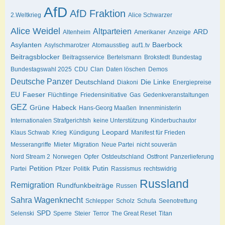
AfD
AfD Fraktion
2.Weltkrieg
Alice Schwarzer
Alice Weidel
Altparteien
ARD
Altenheim
Amerikaner
Anzeige
Asylanten
Baerbock
Asylschmarotzer
Atomausstieg
auf1.tv
Beitragsblocker
Beitragsservice
Bertelsmann
Brokstedt
Bundestag
Bundestagswahl 2025
CDU
Clan
Daten löschen
Demos
Deutsche Panzer
Deutschland
Die Linke
Diakoni
Energiepreise
EU
Faeser
Flüchtlinge
Friedensinitiative
Gas
Gedenkveranstaltungen
GEZ
Grüne
Habeck
Hans-Georg Maaßen
Innenministerin
Internationalen Strafgerichtsh
keine Unterstützung
Kinderbuchautor
Leopard
Klaus Schwab
Krieg
Kündigung
Manifest für Frieden
Messerangriffe
Mieter
Migration
Neue Partei
nicht souverän
Nord Stream 2
Norwegen
Opfer
Ostdeutschland
Ostfront
Panzerlieferung
Petition
Putin
Partei
Pfizer
Politik
Rassismus
rechtswidrig
Russland
Remigration
Rundfunkbeiträge
Russen
Sahra Wagenknecht
Schlepper
Scholz
Schufa
Seenotrettung
SPD
Selenski
Sperre
Steier
Terror
The Great Reset
Titan