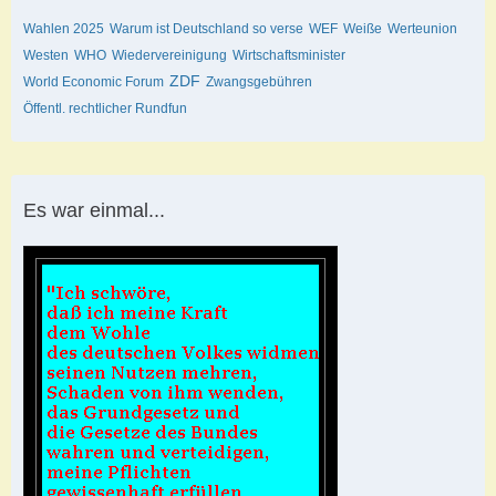
Wahlen 2025
Warum ist Deutschland so verse
WEF
Weiße
Werteunion
Westen
WHO
Wiedervereinigung
Wirtschaftsminister
ZDF
World Economic Forum
Zwangsgebühren
Öffentl. rechtlicher Rundfun
Es war einmal...