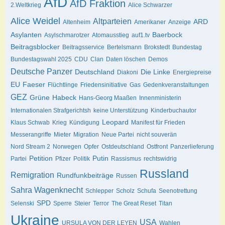
AfD
AfD Fraktion
2.Weltkrieg
Alice Schwarzer
Alice Weidel
Altparteien
ARD
Altenheim
Amerikaner
Anzeige
Asylanten
Baerbock
Asylschmarotzer
Atomausstieg
auf1.tv
Beitragsblocker
Beitragsservice
Bertelsmann
Brokstedt
Bundestag
Bundestagswahl 2025
CDU
Clan
Daten löschen
Demos
Deutsche Panzer
Deutschland
Die Linke
Diakoni
Energiepreise
EU
Faeser
Flüchtlinge
Friedensinitiative
Gas
Gedenkveranstaltungen
GEZ
Grüne
Habeck
Hans-Georg Maaßen
Innenministerin
Internationalen Strafgerichtsh
keine Unterstützung
Kinderbuchautor
Leopard
Klaus Schwab
Krieg
Kündigung
Manifest für Frieden
Messerangriffe
Mieter
Migration
Neue Partei
nicht souverän
Nord Stream 2
Norwegen
Opfer
Ostdeutschland
Ostfront
Panzerlieferung
Petition
Putin
Partei
Pfizer
Politik
Rassismus
rechtswidrig
Russland
Remigration
Rundfunkbeiträge
Russen
Sahra Wagenknecht
Schlepper
Scholz
Schufa
Seenotrettung
SPD
Selenski
Sperre
Steier
Terror
The Great Reset
Titan
Ukraine
USA
URSULA VON DER LEYEN
Wahlen