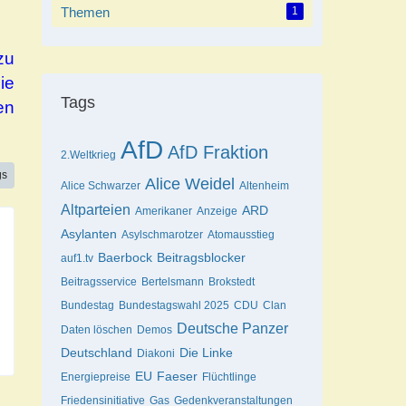
Themen
1
zu
ie
Tags
en
AfD
AfD Fraktion
2.Weltkrieg
gs
Alice Weidel
Alice Schwarzer
Altenheim
Altparteien
ARD
Amerikaner
Anzeige
Asylanten
Asylschmarotzer
Atomausstieg
Baerbock
Beitragsblocker
auf1.tv
Beitragsservice
Bertelsmann
Brokstedt
Bundestag
Bundestagswahl 2025
CDU
Clan
Deutsche Panzer
Daten löschen
Demos
Deutschland
Die Linke
Diakoni
EU
Faeser
Energiepreise
Flüchtlinge
Friedensinitiative
Gas
Gedenkveranstaltungen