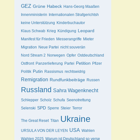
GEZ
Grüne
Habeck
Hans-Georg Maaßen
Innenministerin
Internationalen Strafgerichtsh
keine Unterstützung
Kinderbuchautor
Leopard
Klaus Schwab
Krieg
Kündigung
Manifest für Frieden
Messerangriffe
Mieter
Migration
Neue Partei
nicht souverän
Nord Stream 2
Norwegen
Opfer
Ostdeutschland
Petition
Ostfront
Panzerlieferung
Partei
Pfizer
Putin
Politik
Rassismus
rechtswidrig
Remigration
Rundfunkbeiträge
Russen
Russland
Sahra Wagenknecht
Schlepper
Scholz
Schufa
Seenotrettung
SPD
Selenski
Sperre
Steier
Terror
Ukraine
The Great Reset
Titan
USA
URSULA VON DER LEYEN
Wahlen
Wahlen 2025
Warum ist Deutschland so verse