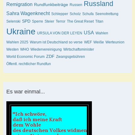
Russland
Remigration
Rundfunkbeiträge
Russen
Sahra Wagenknecht
Schlepper
Scholz
Schufa
Seenotrettung
SPD
Selenski
Sperre
Steier
Terror
The Great Reset
Titan
Ukraine
USA
URSULA VON DER LEYEN
Wahlen
Wahlen 2025
Warum ist Deutschland so verse
WEF
Weiße
Werteunion
Westen
WHO
Wiedervereinigung
Wirtschaftsminister
ZDF
World Economic Forum
Zwangsgebühren
Öffentl. rechtlicher Rundfun
Es war einmal...