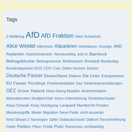
Tags
AfD
AfD Fraktion
2.Weltkrieg
Alice Schwarzer
Alice Weidel
Altparteien
ARD
Altenheim
Amerikaner
Anzeige
Asylanten
Baerbock
Asylschmarotzer
Atomausstieg
auf1.tv
Beitragsblocker
Beitragsservice
Bertelsmann
Brokstedt
Bundestag
Bundestagswahl 2025
CDU
Clan
Daten löschen
Demos
Deutsche Panzer
Deutschland
Die Linke
Diakoni
Energiepreise
EU
Faeser
Flüchtlinge
Friedensinitiative
Gas
Gedenkveranstaltungen
GEZ
Grüne
Habeck
Hans-Georg Maaßen
Innenministerin
Internationalen Strafgerichtsh
keine Unterstützung
Kinderbuchautor
Leopard
Klaus Schwab
Krieg
Kündigung
Manifest für Frieden
Messerangriffe
Mieter
Migration
Neue Partei
nicht souverän
Nord Stream 2
Norwegen
Opfer
Ostdeutschland
Ostfront
Panzerlieferung
Petition
Putin
Partei
Pfizer
Politik
Rassismus
rechtswidrig